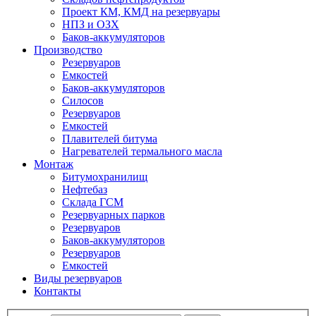
Проект КМ, КМД на резервуары
НПЗ и ОЗХ
Баков-аккумуляторов
Производство
Резервуаров
Емкостей
Баков-аккумуляторов
Силосов
Резервуаров
Емкостей
Плавителей битума
Нагревателей термального масла
Монтаж
Битумохранилищ
Нефтебаз
Склада ГСМ
Резервуарных парков
Резервуаров
Баков-аккумуляторов
Резервуаров
Емкостей
Виды резервуаров
Контакты