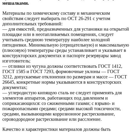
мешалками.
Материалы по химическому составу и механическим
свойствам следует выбирать по ОСТ 26-291 с учетом
дополнительных требований:
— для емкостей, предназначенных для установки на открытой
площадке или в неотапливаемых помещениях, следует
учитывать среднюю температуру наиболее холодной
пятидневки. Минимальную (отрицательную) и максимальную
(плюсовую) температуры среды устанавливает и указывает в
конструкторских документах и паспорте резервуары завод
изготовитель;
— отливки из чугуна должны соответствовать ГОСТ 1412,
ГОСТ 1585 и ГОСТ 7293, формовочные уклоны — ГОСТ
3212, допускаемые отклонения по размерам и массе — ГОСТ
26645, конкретные нормы указываются в конструкторских
документах;
— углеродистую кипящую сталь не следует применять для
элементов аппаратов, работающих под давлением и
соприкасающихся: со сжиженными газами; с взрыво- и
пожароопасными средами; средами высокой токсичности,
средами, вызывающими коррозионное растрескивание,
сероводородное растрескивание или расслоение.
Качество и характеристики материалов должны быть